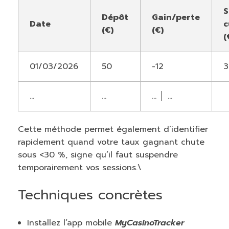
S
Dépôt
Gain/perte
Date
c
(€)
(€)
(
01/03/2026
50
-12
3
…
…
… │ …
Cette méthode permet également d’identifier
rapidement quand votre taux gagnant chute
sous <30 %, signe qu’il faut suspendre
temporairement vos sessions.\
Techniques concrètes
Installez l’app mobile
MyCasinoTracker