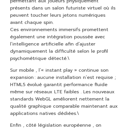
permettant aux joueurs physiquement
présents dans un salon futuriste virtuel où ils
peuvent toucher leurs jetons numériques
avant chaque spin.
Ces environnements immersifs promettent
également une intégration poussée avec
l’intelligence artificielle afin d’ajuster
dynamiquement la difficulté selon le profil
psychométrique détecté.\
Sur mobile , l’« instant play » continue son
expansion : aucune installation n’est requise ;
HTML5 évolué garantit performance fluide
même sur réseaux LTE faibles . Les nouveaux
standards WebGL améliorent nettement la
qualité graphique comparable maintenant aux
applications natives dédiées.\
Enfin , côté législation européenne , on