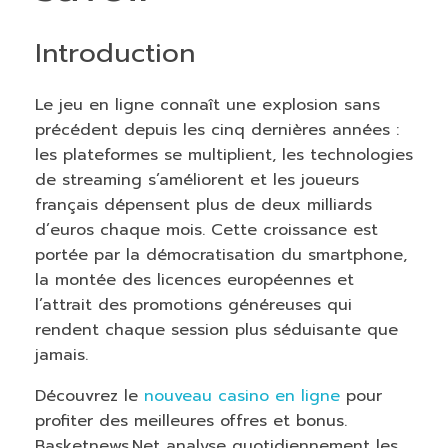
Introduction
Le jeu en ligne connaît une explosion sans
précédent depuis les cinq dernières années :
les plateformes se multiplient, les technologies
de streaming s’améliorent et les joueurs
français dépensent plus de deux milliards
d’euros chaque mois. Cette croissance est
portée par la démocratisation du smartphone,
la montée des licences européennes et
l’attrait des promotions généreuses qui
rendent chaque session plus séduisante que
jamais.
Découvrez le
nouveau casino en ligne
pour
profiter des meilleures offres et bonus.
Basketnews.Net analyse quotidiennement les