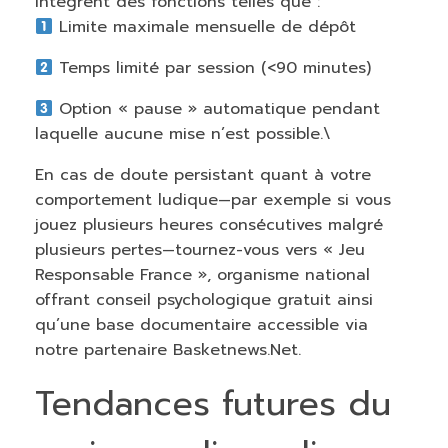
intègrent des fonctions telles que :
Limite maximale mensuelle de dépôt
Temps limité par session (<90 minutes)
Option « pause » automatique pendant
laquelle aucune mise n’est possible.\
En cas de doute persistant quant à votre
comportement ludique—par exemple si vous
jouez plusieurs heures consécutives malgré
plusieurs pertes—tournez-vous vers « Jeu
Responsable France », organisme national
offrant conseil psychologique gratuit ainsi
qu’une base documentaire accessible via
notre partenaire Basketnews.Net.
Tendances futures du