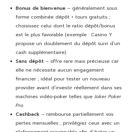
Bonus de bienvenue
– généralement sous
forme combinée dépôt + tours gratuits ;
choisissez celui dont le ratio dépôt/bonus
est le plus favorable (exemple : Casino Y
propose un doublement du dépôt suivi d’un
cash supplémentaire).
Sans dépôt
– offre rare mais précieuse car
elle ne nécessite aucun engagement
financier ; idéal pour tester un nouveau
provider avant d’investir réellement dans ses
machines vidéo‑poker telles que
Joker Poker
Pro
.
Cashback
– rembourse partiellement vos
pertes mensuelles ; privilégiez ceux avec un