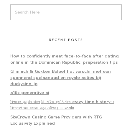
RECENT POSTS
How to confidently meet face-to-face after dating
online in the Dominican Republic: preparation tips
Glimlach & Gokken Beleef het verschil met een
spannend spelaanbod en royale acties bij
duckysino, jo
a16z generative ai
বিস্ময়কর মুহূর্তের হাতছানি, লাইভ ক্যাসিনোতে crazy time history-র
বিশ্লেষণ আর জেতার নতুন কৌশল। – копія
SkyCrown Casino Game Providers with RTG
Exclusivity Explained