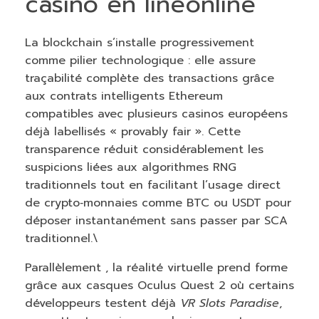
casino en line​online​
La blockchain s’installe progressivement
comme pilier technologique : elle assure
traçabilité complète des transactions grâce
aux contrats intelligents Ethereum
compatibles avec plusieurs casinos européens
déjà labellisés « provably fair ». Cette
transparence réduit considérablement les
suspicions liées aux algorithmes RNG
traditionnels tout en facilitant l’usage direct
de crypto‑monnaies comme BTC ou USDT pour
déposer instantanément sans passer par SCA
traditionnel.\
Parallèlement , la réalité virtuelle prend forme
grâce aux casques Oculus Quest 2 où certains
développeurs testent déjà
VR Slots Paradise
,