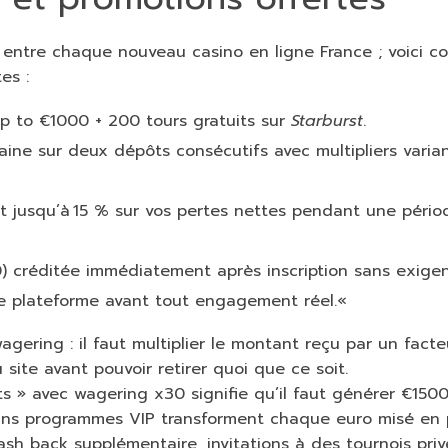
 entre chaque nouveau casino en ligne France ; voici 
es :
 to €1000 + 200 tours gratuits sur
Starburst
.
e sur deux dépôts consécutifs avec multipliers varian
 jusqu’à 15 % sur vos pertes nettes pendant une pério
 créditée immédiatement après inscription sans exige
une plateforme avant tout engagement réel.«
gering : il faut multiplier le montant reçu par un facte
site avant pouvoir retirer quoi que ce soit.
s » avec wagering x30 signifie qu’il faut générer €150
ains programmes VIP transforment chaque euro misé en 
h back supplémentaire, invitations à des tournois priv