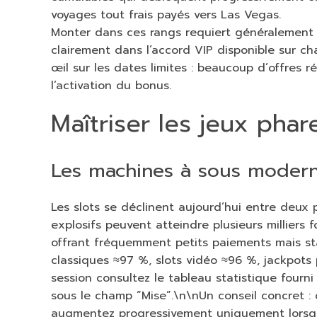
voyages tout frais payés vers Las Vegas.
Monter dans ces rangs requiert généralement 
clairement dans l’accord VIP disponible sur c
œil sur les dates limites : beaucoup d’offres r
l’activation du bonus.
Maîtriser les jeux phar
Les machines à sous moder
Les slots se déclinent aujourd’hui entre deux p
explosifs peuvent atteindre plusieurs milliers foi
offrant fréquemment petits paiements mais sta
classiques ≈97 %, slots vidéo ≈96 %, jackpot
session consultez le tableau statistique fourni
sous le champ “Mise”.\n\nUn conseil concret :
augmentez progressivement uniquement lorsque