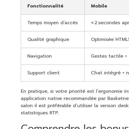
Fonctionnalité
Mobile
Temps moyen d’accès
< 2 secondes ap
Qualité graphique
Optimisée HTML5
Navigation
Gestes tactile +
Support client
Chat intégré + n
En pratique, si votre priorité est l’ergonomie 
application native recommandée par Basketnews
salon il est préférable d’utiliser la version d
statistiques RTP.
Comprendre les bonus 