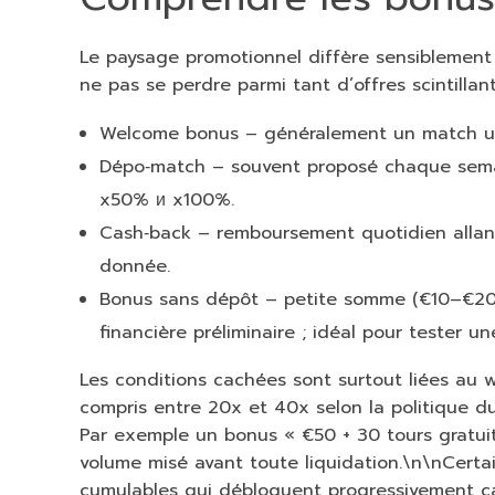
Le paysage promotionnel diffère sensiblement
ne pas se perdre parmi tant d’offres scintillant
Welcome bonus – généralement un match up
Dépo‑match – souvent proposé chaque semain
x50% и x100%.
Cash‑back – remboursement quotidien allant
donnée.
Bonus sans dépôt – petite somme (€10–€20)
financière préliminaire ; idéal pour tester 
Les conditions cachées sont surtout liées au wa
compris entre 20x et 40x selon la politique du 
Par exemple un bonus « €50 + 30 tours gratuit
volume misé avant toute liquidation.\n\nCert
cumulables qui débloquent progressivement cas