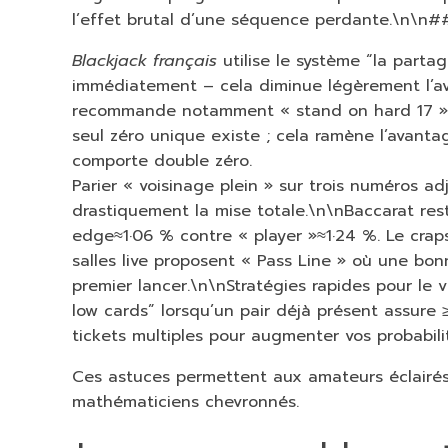
l’effet brutal d’une séquence perdante.\n\n#
Blackjack français
utilise le système “la parta
immédiatement – cela diminue légèrement l’av
recommande notamment « stand on hard 17 » 
seul zéro unique existe ; cela ramène l’avant
comporte double zéro.
Parier « voisinage plein » sur trois numéros 
drastiquement la mise totale.\n\nBaccarat rest
edge≈1·06 % contre « player »≈1·24 %. Le crap
salles live proposent « Pass Line » où une bo
premier lancer.\n\nStratégies rapides pour le 
low cards” lorsqu’un pair déjà présent assure ≥
tickets multiples pour augmenter vos probabili
Ces astuces permettent aux amateurs éclairés 
mathématiciens chevronnés.