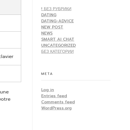
! БЕЗ РУБРИКИ
DATING
DATING-ADVICE
NEW POST
NEWS
SMART AI CHAT
UNCATEGORIZED
БЕЗ КАТЕГОРИИ
lavier
META
Log in
 une
Entries feed
votre
Comments feed
WordPress.org