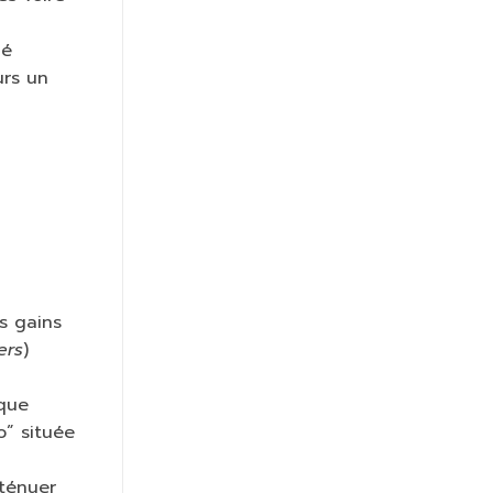
ué
urs un
es gains
ers
)
aque
o” située
tténuer