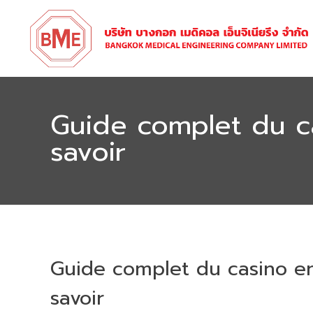
Guide complet du c
BANGKOK MEDICAL ENGINEERING
เราคือ ผู้เชี่ยวชาญระบบเซ็นทรัลไปป์ไลน์ทางการแพทย์
savoir
Guide complet du casino en
savoir