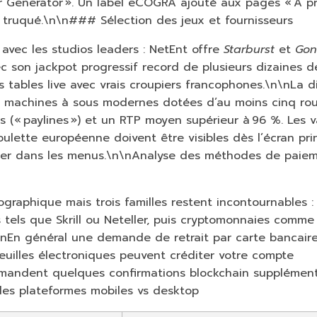
r Generator ». Un label eCOGRA ajouté aux pages « À p
 truqué.\n\n### Sélection des jeux et fournisseurs
avec les studios leaders : NetEnt offre
Starburst
et
Gon
c son jackpot progressif record de plusieurs dizaines de
 tables live avec vrais croupiers francophones.\n\nLa di
s machines à sous modernes dotées d’au moins cinq rou
s (« paylines ») et un RTP moyen supérieur à 96 %. Les v
oulette européenne doivent être visibles dès l’écran pri
ller dans les menus.\n\nAnalyse des méthodes de paie
ographique mais trois familles restent incontournables :
 tels que Skrill ou Neteller, puis cryptomonnaies comme 
\n\nEn général une demande de retrait par carte bancair
euilles électroniques peuvent créditer votre compte
emandent quelques confirmations blockchain supplément
des plateformes mobiles vs desktop