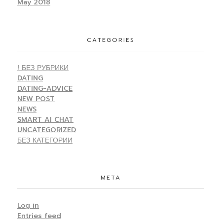
May 2018
CATEGORIES
! БЕЗ РУБРИКИ
DATING
DATING-ADVICE
NEW POST
NEWS
SMART AI CHAT
UNCATEGORIZED
БЕЗ КАТЕГОРИИ
META
Log in
Entries feed