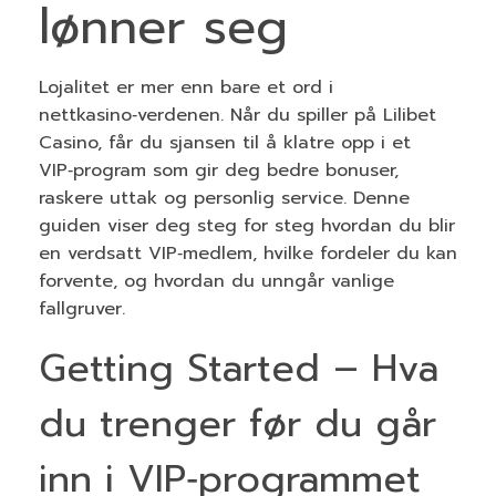
lønner seg
Lojalitet er mer enn bare et ord i
nettkasino‑verdenen. Når du spiller på Lilibet
Casino, får du sjansen til å klatre opp i et
VIP‑program som gir deg bedre bonuser,
raskere uttak og personlig service. Denne
guiden viser deg steg for steg hvordan du blir
en verdsatt VIP‑medlem, hvilke fordeler du kan
forvente, og hvordan du unngår vanlige
fallgruver.
Getting Started – Hva
du trenger før du går
inn i VIP‑programmet