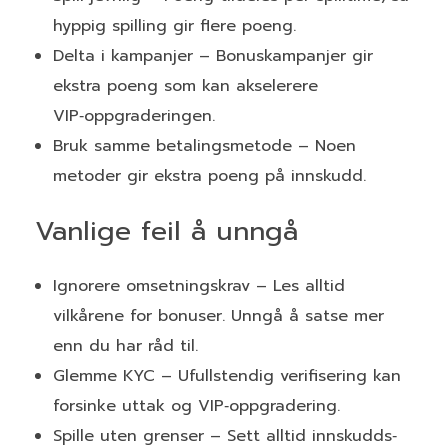
hyppig spilling gir flere poeng.
Delta i kampanjer – Bonuskampanjer gir
ekstra poeng som kan akselerere
VIP‑oppgraderingen.
Bruk samme betalingsmetode – Noen
metoder gir ekstra poeng på innskudd.
Vanlige feil å unngå
Ignorere omsetningskrav – Les alltid
vilkårene for bonuser. Unngå å satse mer
enn du har råd til.
Glemme KYC – Ufullstendig verifisering kan
forsinke uttak og VIP‑oppgradering.
Spille uten grenser – Sett alltid innskudds‑