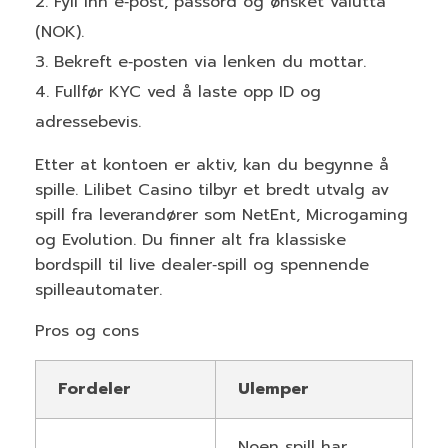
Fyll inn e‑post, passord og ønsket valutta
(NOK).
Bekreft e‑posten via lenken du mottar.
Fullfør KYC ved å laste opp ID og
adressebevis.
Etter at kontoen er aktiv, kan du begynne å
spille. Lilibet Casino tilbyr et bredt utvalg av
spill fra leverandører som NetEnt, Microgaming
og Evolution. Du finner alt fra klassiske
bordspill til live dealer‑spill og spennende
spilleautomater.
Pros og cons
Fordeler
Ulemper
Noen spill har