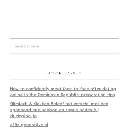
RECENT POSTS
How to confidently meet face-to-face after dating
online in the Dominican Republic: preparation tips
Glimlach & Gokken Beleef het verschil met een
spannend spelaanbod en royale acties bij
duckysino, jo
a16z generative ai