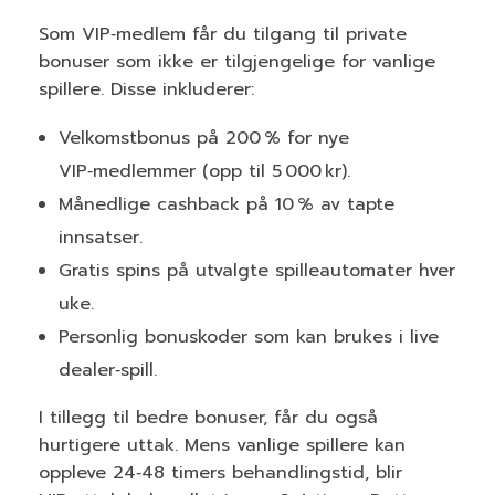
Som VIP‑medlem får du tilgang til private
bonuser som ikke er tilgjengelige for vanlige
spillere. Disse inkluderer:
Velkomstbonus på 200 % for nye
VIP‑medlemmer (opp til 5 000 kr).
Månedlige cashback på 10 % av tapte
innsatser.
Gratis spins på utvalgte spilleautomater hver
uke.
Personlig bonuskoder som kan brukes i live
dealer‑spill.
I tillegg til bedre bonuser, får du også
hurtigere uttak. Mens vanlige spillere kan
oppleve 24‑48 timers behandlingstid, blir