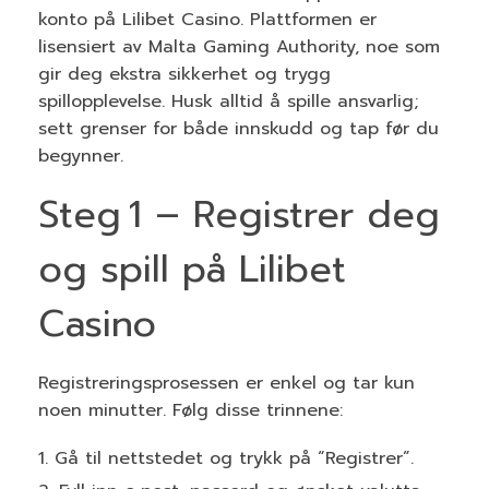
konto på Lilibet Casino. Plattformen er
lisensiert av Malta Gaming Authority, noe som
gir deg ekstra sikkerhet og trygg
spillopplevelse. Husk alltid å spille ansvarlig;
sett grenser for både innskudd og tap før du
begynner.
Steg 1 – Registrer deg
og spill på Lilibet
Casino
Registreringsprosessen er enkel og tar kun
noen minutter. Følg disse trinnene:
Gå til nettstedet og trykk på “Registrer”.