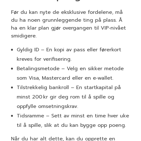
Før du kan nyte de eksklusive fordelene, må
du ha noen grunnleggende ting på plass. Å
ha en klar plan gjør overgangen til VIP‑nivået
smidigere.
Gyldig ID – En kopi av pass eller førerkort
kreves for verifisering.
Betalingsmetode – Velg en sikker metode
som Visa, Mastercard eller en e‑wallet.
Tilstrekkelig bankroll – En startkapital på
minst 200 kr gir deg rom til å spille og
oppfylle omsetningskrav.
Tidsramme – Sett av minst en time hver uke
til å spille, slik at du kan bygge opp poeng.
Når du har alt dette, kan du opprette en