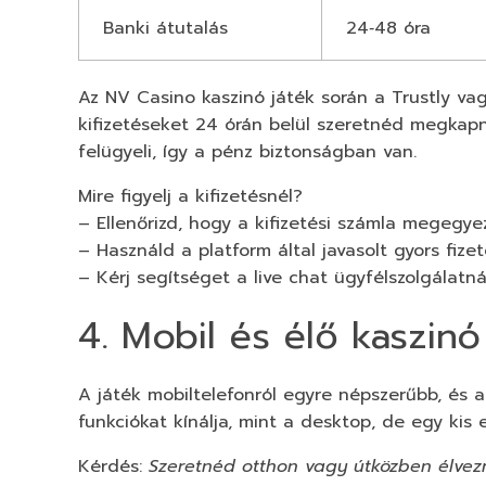
Banki átutalás
24‑48 óra
Az NV Casino kaszinó játék során a Trustly va
kifizetéseket 24 órán belül szeretnéd megkapn
felügyeli, így a pénz biztonságban van.
Mire figyelj a kifizetésnél?
– Ellenőrizd, hogy a kifizetési számla megegyez
– Használd a platform által javasolt gyors fize
– Kérj segítséget a live chat ügyfélszolgálatn
4. Mobil és élő kaszin
A játék mobiltelefonról egyre népszerűbb, és a
funkciókat kínálja, mint a desktop, de egy kis e
Kérdés:
Szeretnéd otthon vagy útközben élvez