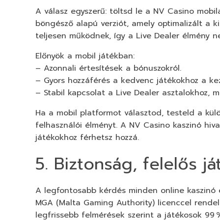
A válasz egyszerű: töltsd le a NV Casino mobi
böngésző alapú verziót, amely optimalizált a k
teljesen működnek, így a Live Dealer élmény n
Előnyök a mobil játékban:
– Azonnali értesítések a bónuszokról.
– Gyors hozzáférés a kedvenc játékokhoz a ke
– Stabil kapcsolat a Live Dealer asztalokhoz, m
Ha a mobil platformot választod, testeld a külö
felhasználói élményt. A NV Casino kaszinó hivat
játékokhoz férhetsz hozzá.
5. Biztonság, felelős j
A legfontosabb kérdés minden online kaszinó 
MGA (Malta Gaming Authority) licenccel rendelk
legfrissebb felmérések szerint a játékosok 99 