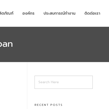
ลิตภัณฑ์
องค์กร
ประสบการณ์ทำงาน
ติดต่อเรา
ban
RECENT POSTS