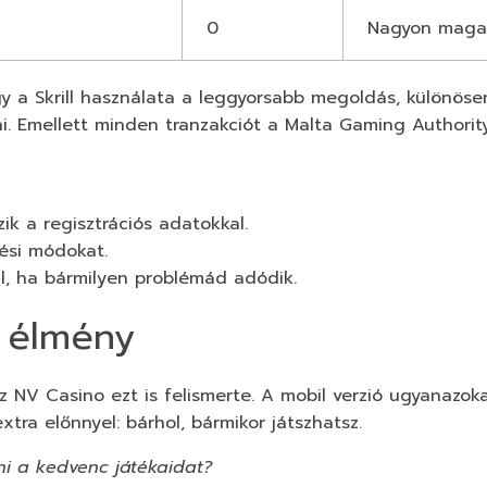
0
Nagyon maga
gy a Skrill használata a leggyorsabb megoldás, különöse
i. Emellett minden tranzakciót a Malta Gaming Authorit
ik a regisztrációs adatokkal.
tési módokat.
ál, ha bármilyen problémád adódik.
ó élmény
z NV Casino ezt is felismerte. A mobil verzió ugyanazok
xtra előnnyel: bárhol, bármikor játszhatsz.
ni a kedvenc játékaidat?