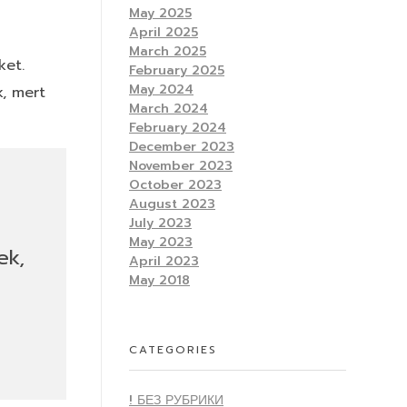
May 2025
April 2025
March 2025
ket.
February 2025
May 2024
k, mert
March 2024
February 2024
December 2023
November 2023
October 2023
August 2023
July 2023
May 2023
ek,
April 2023
May 2018
CATEGORIES
! БЕЗ РУБРИКИ