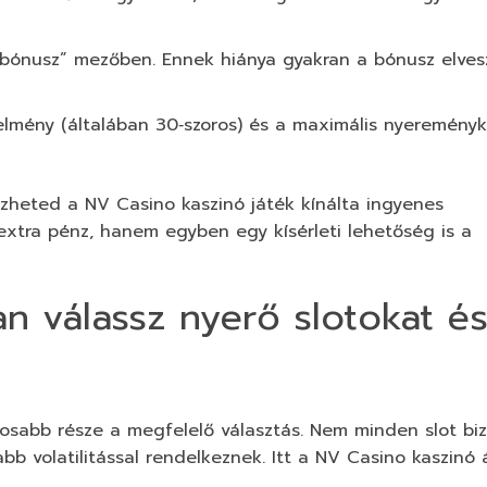
ő bónusz” mezőben. Ennek hiánya gyakran a bónusz elve
elmény (általában 30‑szoros) és a maximális nyereményk
ezheted a NV Casino kaszinó játék kínálta ingyenes
xtra pénz, hanem egyben egy kísérleti lehetőség is a
an válassz nyerő slotokat é
tosabb része a megfelelő választás. Nem minden slot biz
b volatilitással rendelkeznek. Itt a NV Casino kaszinó á