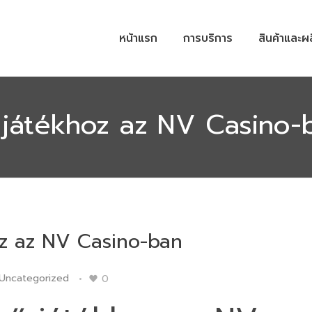
หน้าแรก
การบริการ
สินค้าและผ
ő játékhoz az NV Casino-
oz az NV Casino-ban
Uncategorized
0