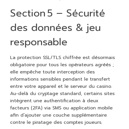
Section 5 – Sécurité
des données & jeu
responsable
La protection SSL/TLS chiffrée est désormais
obligatoire pour tous les opérateurs agréés ;
elle empêche toute interception des
informations sensibles pendant le transfert
entre votre appareil et le serveur du casino.
Au-delà du cryptage standard, certains sites
intègrent une authentification à deux
facteurs (2FA) via SMS ou application mobile
afin d’ajouter une couche supplémentaire
contre le piratage des comptes joueurs.