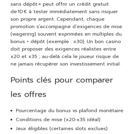
sans dépôt » peut offrir un crédit gratuit
de 10 € à tester immédiatement sans risquer
son propre argent. Cependant, chaque
promotion s’accompagne d’exigences de mise
(wagering) souvent exprimées en multiples du
bonus + dépôt (exemple : x30). Un bon casino
doit proposer des exigences réalistes entre
x20 et x35 ; au‑delà cela le joueur risque de
ne jamais récupérer son investissement initial.
Points clés pour comparer
les offres
Pourcentage du bonus vs plafond monétaire
Conditions de mise (x20‑x35 idéal)
Jeux éligibles (certaines slots exclues)