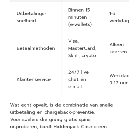
Binnen 15
Uitbetalings­
1‑3
minuten
snelheid
werkda
(e‑wallets)
Visa,
Alleen
Betaalmethoden
MasterCard,
kaarten
Skrill, crypto
24/7 live
Werkda
Klantenservice
chat en
9‑17 uur
e‑mail
Wat echt opvalt, is de combinatie van snelle
uitbetaling en chargeback‑preventie.
Voor spelers die graag gratis spins
uitproberen, biedt Hiddenjack Casino een