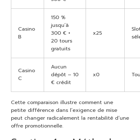
150 %
jusqu’à
Casino
Slo
300 € +
x25
B
sél
20 tours
gratuits
Aucun
Casino
dépôt – 10
x0
Tou
C
€ crédit
Cette comparaison illustre comment une
petite différence dans l’exigence de mise
peut changer radicalement la rentabilité d’une
offre promotionnelle.