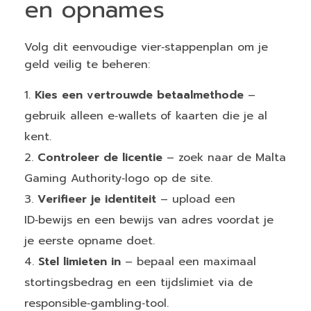
en opnames
Volg dit eenvoudige vier‑stappenplan om je
geld veilig te beheren:
Kies een vertrouwde betaalmethode
–
gebruik alleen e‑wallets of kaarten die je al
kent.
Controleer de licentie
– zoek naar de Malta
Gaming Authority‑logo op de site.
Verifieer je identiteit
– upload een
ID‑bewijs en een bewijs van adres voordat je
je eerste opname doet.
Stel limieten in
– bepaal een maximaal
stortingsbedrag en een tijdslimiet via de
responsible‑gambling‑tool.