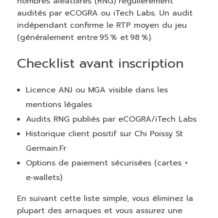
nombres aléatoires (RNG) régulièrement
audités par eCOGRA ou iTech Labs. Un audit
indépendant confirme le RTP moyen du jeu
(généralement entre 95 % et 98 %).
Checklist avant inscription
Licence ANJ ou MGA visible dans les
mentions légales
Audits RNG publiés par eCOGRA/iTech Labs
Historique client positif sur Chi Poissy St
Germain.Fr
Options de paiement sécurisées (cartes +
e‑wallets)
En suivant cette liste simple, vous éliminez la
plupart des arnaques et vous assurez une