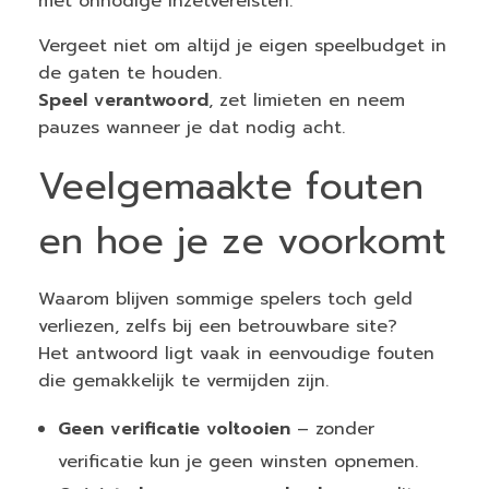
met onnodige inzetvereisten.
Vergeet niet om altijd je eigen speelbudget in
de gaten te houden.
Speel verantwoord
, zet limieten en neem
pauzes wanneer je dat nodig acht.
Veelgemaakte fouten
en hoe je ze voorkomt
Waarom blijven sommige spelers toch geld
verliezen, zelfs bij een betrouwbare site?
Het antwoord ligt vaak in eenvoudige fouten
die gemakkelijk te vermijden zijn.
Geen verificatie voltooien
– zonder
verificatie kun je geen winsten opnemen.