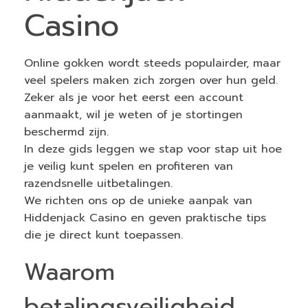
Casino
Online gokken wordt steeds populairder, maar
veel spelers maken zich zorgen over hun geld.
Zeker als je voor het eerst een account
aanmaakt, wil je weten of je stortingen
beschermd zijn.
In deze gids leggen we stap voor stap uit hoe
je veilig kunt spelen en profiteren van
razendsnelle uitbetalingen.
We richten ons op de unieke aanpak van
Hiddenjack Casino en geven praktische tips
die je direct kunt toepassen.
Waarom
betalingsveiligheid