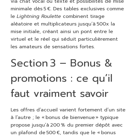
via chat vocal ou texte et possibilités de mise
minimale dès 5 €. Des tables exclusives comme
le
Lightning Roulette
combinent tirage
aléatoire et multiplicateurs jusqu’à 500x la
mise initiale, créant ainsi un pont entre le
virtuel et le réel qui séduit particulièrement
les amateurs de sensations fortes.
Section 3 – Bonus &
promotions : ce qu’il
faut vraiment savoir
Les offres d’accueil varient fortement d’un site
à l’autre ; le « bonus de bienvenue » typique
propose jusqu’à 200 % du premier dépôt avec
un plafond de 500 €, tandis que le « bonus