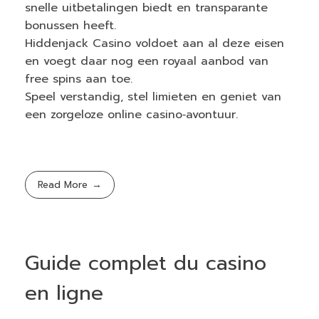
snelle uitbetalingen biedt en transparante
bonussen heeft.
Hiddenjack Casino voldoet aan al deze eisen
en voegt daar nog een royaal aanbod van
free spins aan toe.
Speel verstandig, stel limieten en geniet van
een zorgeloze online casino‑avontuur.
Read More
Guide complet du casino
en ligne